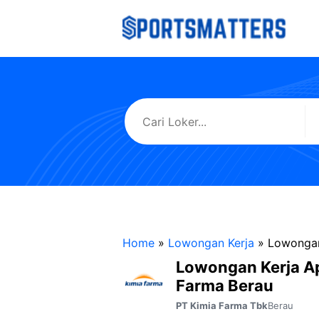
Langsung
ke
isi
Home
»
Lowongan Kerja
»
Lowongan
Lowongan Kerja A
Farma Berau
Berau
PT Kimia Farma Tbk