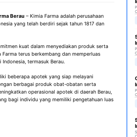
P
C
arma Berau
– Kimia Farma adalah perusahaan
onesia yang telah berdiri sejak tahun 1817 dan
mitmen kuat dalam menyediakan produk serta
P
mia Farma terus berkembang dan memperluas
C
 Indonesia, termasuk Berau.
liki beberapa apotek yang siap melayani
ngan berbagai produk obat-obatan serta
P
eningkatkan operasional apotek di daerah Berau,
C
g bagi individu yang memiliki pengetahuan luas
S
C