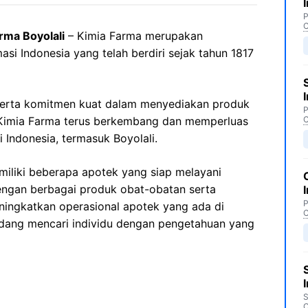
P
C
rma Boyolali
– Kimia Farma merupakan
asi Indonesia yang telah berdiri sejak tahun 1817
erta komitmen kuat dalam menyediakan produk
P
, Kimia Farma terus berkembang dan memperluas
C
 Indonesia, termasuk Boyolali.
miliki beberapa apotek yang siap melayani
ngan berbagai produk obat-obatan serta
P
ningkatkan operasional apotek yang ada di
C
sedang mencari individu dengan pengetahuan yang
S
C