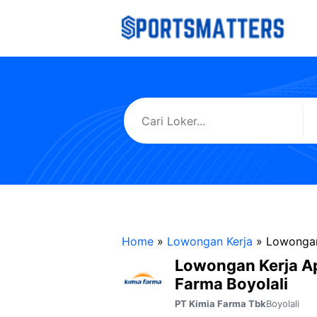
Langsung
ke
isi
Home
»
Lowongan Kerja
»
Lowongan
Lowongan Kerja A
Farma Boyolali
Boyolali
PT Kimia Farma Tbk