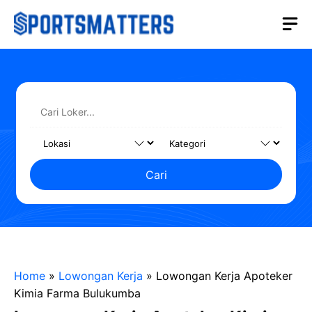
Langsung
M
ke
isi
Cari
Home
»
Lowongan Kerja
»
Lowongan Kerja Apoteker
Kimia Farma Bulukumba