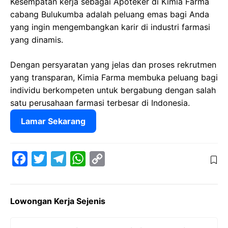
Kesempatan kerja sebagai Apoteker di Kimia Farma
cabang Bulukumba adalah peluang emas bagi Anda
yang ingin mengembangkan karir di industri farmasi
yang dinamis.
Dengan persyaratan yang jelas dan proses rekrutmen
yang transparan, Kimia Farma membuka peluang bagi
individu berkompeten untuk bergabung dengan salah
satu perusahaan farmasi terbesar di Indonesia.
Lamar Sekarang
F
T
T
W
C
a
w
e
h
o
c
i
l
a
p
Lowongan Kerja Sejenis
e
t
e
t
y
b
t
g
s
L