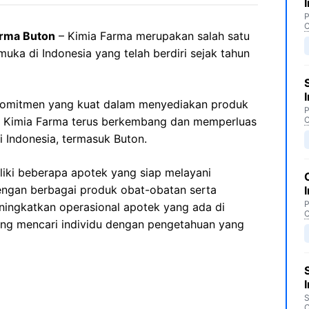
P
C
arma Buton
– Kimia Farma merupakan salah satu
muka di Indonesia yang telah berdiri sejak tahun
komitmen yang kuat dalam menyediakan produk
P
s, Kimia Farma terus berkembang dan memperluas
C
i Indonesia, termasuk Buton.
liki beberapa apotek yang siap melayani
ngan berbagai produk obat-obatan serta
P
ningkatkan operasional apotek yang ada di
C
ang mencari individu dengan pengetahuan yang
S
C