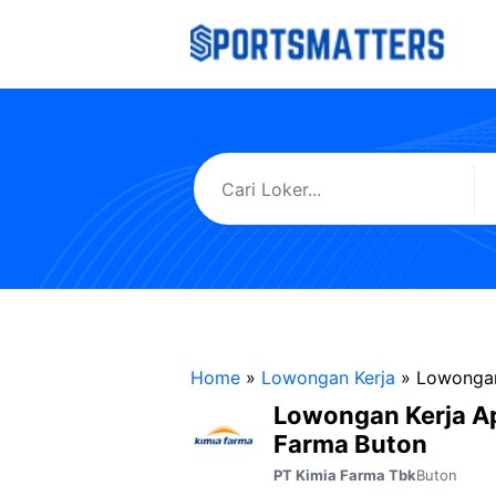
Langsung
ke
isi
Home
»
Lowongan Kerja
»
Lowongan
Lowongan Kerja A
Farma Buton
Buton
PT Kimia Farma Tbk