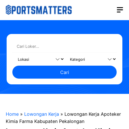
Langsung
M
ke
isi
Cari
Home
»
Lowongan Kerja
»
Lowongan Kerja Apoteker
Kimia Farma Kabupaten Pekalongan