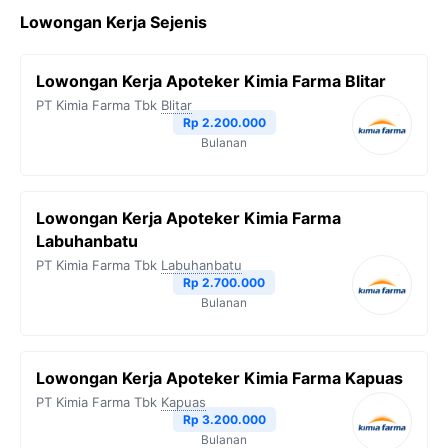
Lowongan Kerja Sejenis
e
t
e
t
y
b
t
g
s
L
Lowongan Kerja Apoteker Kimia Farma Blitar
o
e
r
A
i
PT Kimia Farma Tbk
Blitar
o
r
a
p
n
Rp 2.200.000
Bulanan
k
m
p
k
Lowongan Kerja Apoteker Kimia Farma
Labuhanbatu
PT Kimia Farma Tbk
Labuhanbatu
Rp 2.700.000
Bulanan
Lowongan Kerja Apoteker Kimia Farma Kapuas
PT Kimia Farma Tbk
Kapuas
Rp 3.200.000
Bulanan