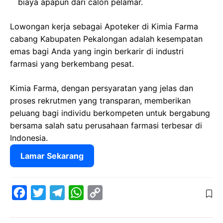
biaya apapun dari calon pelamar.
Lowongan kerja sebagai Apoteker di Kimia Farma
cabang Kabupaten Pekalongan adalah kesempatan
emas bagi Anda yang ingin berkarir di industri
farmasi yang berkembang pesat.
Kimia Farma, dengan persyaratan yang jelas dan
proses rekrutmen yang transparan, memberikan
peluang bagi individu berkompeten untuk bergabung
bersama salah satu perusahaan farmasi terbesar di
Indonesia.
Lamar Sekarang
F
T
T
W
C
a
w
e
h
o
c
i
l
a
p