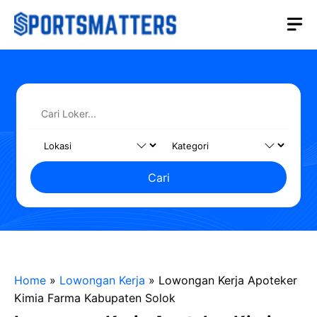
Langsung
M
ke
isi
Cari
Home
»
Lowongan Kerja
»
Lowongan Kerja Apoteker
Kimia Farma Kabupaten Solok