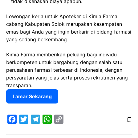
tidak dikenakan biaya apapun.
Lowongan kerja untuk Apoteker di Kimia Farma
cabang Kabupaten Solok merupakan kesempatan
emas bagi Anda yang ingin berkarir di bidang farmasi
yang sedang berkembang.
Kimia Farma memberikan peluang bagi individu
berkompeten untuk bergabung dengan salah satu
perusahaan farmasi terbesar di Indonesia, dengan
persyaratan yang jelas serta proses rekrutmen yang
transparan.
Lamar Sekarang
F
T
T
W
C
a
w
e
h
o
c
i
l
a
p