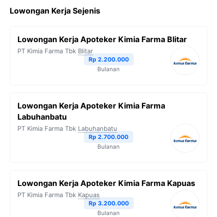
Lowongan Kerja Sejenis
e
t
e
t
y
b
t
g
s
L
Lowongan Kerja Apoteker Kimia Farma Blitar
o
e
r
A
i
PT Kimia Farma Tbk
Blitar
o
r
a
p
n
Rp 2.200.000
Bulanan
k
m
p
k
Lowongan Kerja Apoteker Kimia Farma
Labuhanbatu
PT Kimia Farma Tbk
Labuhanbatu
Rp 2.700.000
Bulanan
Lowongan Kerja Apoteker Kimia Farma Kapuas
PT Kimia Farma Tbk
Kapuas
Rp 3.200.000
Bulanan