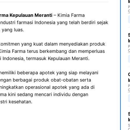
P
C
rma Kepulauan Meranti
– Kimia Farma
dustri farmasi Indonesia yang telah berdiri sejak
 yang luas.
komitmen yang kuat dalam menyediakan produk
P
, Kimia Farma terus berkembang dan memperluas
C
i Indonesia, termasuk Kepulauan Meranti.
memiliki beberapa apotek yang siap melayani
ngan berbagai produk obat-obatan serta
P
ningkatkan operasional apotek yang ada di
C
rma kini sedang mencari individu dengan
stri kesehatan.
S
C