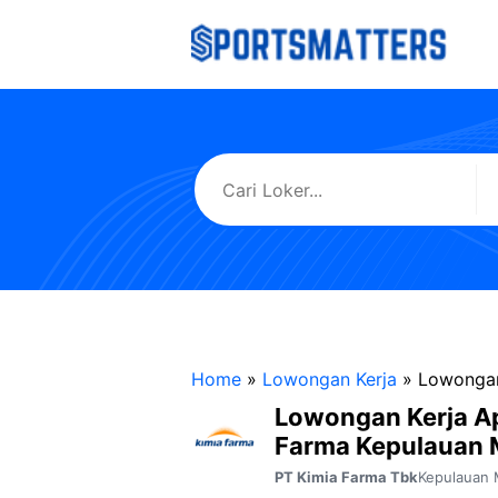
Langsung
ke
isi
Home
»
Lowongan Kerja
»
Lowongan
Lowongan Kerja A
Farma Kepulauan 
Kepulauan 
PT Kimia Farma Tbk