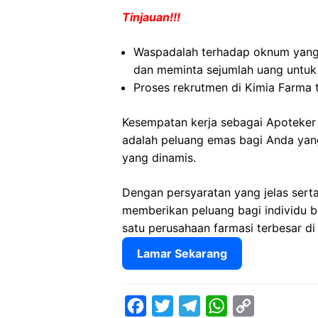
Tinjauan!!!
Waspadalah terhadap oknum yang
dan meminta sejumlah uang untuk
Proses rekrutmen di Kimia Farma 
Kesempatan kerja sebagai Apoteker
adalah peluang emas bagi Anda yang
yang dinamis.
Dengan persyaratan yang jelas sert
memberikan peluang bagi individu 
satu perusahaan farmasi terbesar di
Lamar Sekarang
F
T
T
W
C