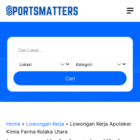
Langsung
M
ke
isi
Cari
Home
»
Lowongan Kerja
»
Lowongan Kerja Apoteker
Kimia Farma Kolaka Utara