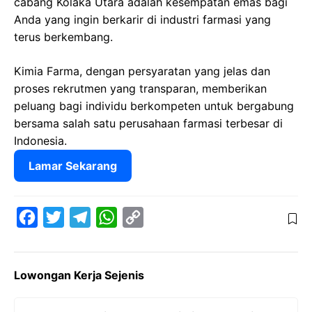
cabang Kolaka Utara adalah kesempatan emas bagi
Anda yang ingin berkarir di industri farmasi yang
terus berkembang.
Kimia Farma, dengan persyaratan yang jelas dan
proses rekrutmen yang transparan, memberikan
peluang bagi individu berkompeten untuk bergabung
bersama salah satu perusahaan farmasi terbesar di
Indonesia.
Lamar Sekarang
F
T
T
W
C
a
w
e
h
o
c
i
l
a
p
Lowongan Kerja Sejenis
e
t
e
t
y
b
t
g
s
L