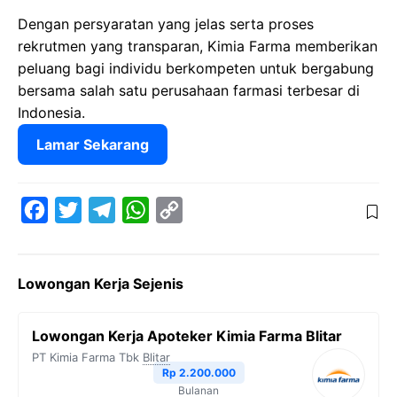
Dengan persyaratan yang jelas serta proses
rekrutmen yang transparan, Kimia Farma memberikan
peluang bagi individu berkompeten untuk bergabung
bersama salah satu perusahaan farmasi terbesar di
Indonesia.
Lamar Sekarang
F
T
T
W
C
a
w
e
h
o
c
i
l
a
p
Lowongan Kerja Sejenis
e
t
e
t
y
b
t
g
s
L
Lowongan Kerja Apoteker Kimia Farma Blitar
o
e
r
A
i
PT Kimia Farma Tbk
Blitar
o
r
a
p
n
Rp 2.200.000
Bulanan
k
m
p
k