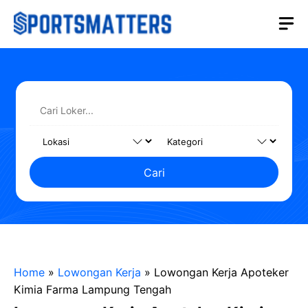
Langsung
M
ke
isi
Cari
Home
»
Lowongan Kerja
»
Lowongan Kerja Apoteker
Kimia Farma Lampung Tengah