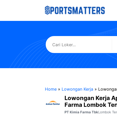
Langsung
ke
isi
Home
»
Lowongan Kerja
»
Lowongan
Lowongan Kerja A
Farma Lombok Te
Lombok Te
PT Kimia Farma Tbk