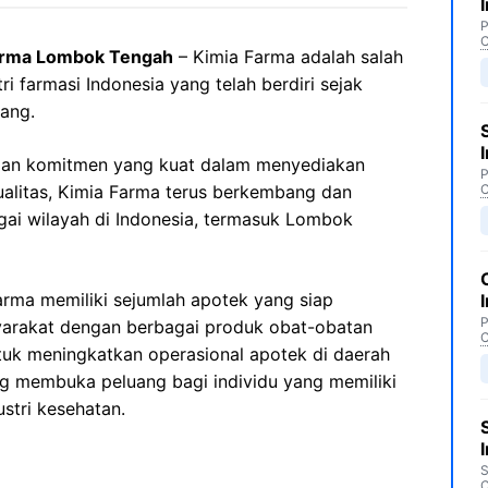
P
C
arma Lombok Tengah
– Kimia Farma adalah salah
i farmasi Indonesia yang telah berdiri sejak
jang.
an komitmen yang kuat dalam menyediakan
P
alitas, Kimia Farma terus berkembang dan
C
ai wilayah di Indonesia, termasuk Lombok
rma memiliki sejumlah apotek yang siap
P
arakat dengan berbagai produk obat-obatan
C
ntuk meningkatkan operasional apotek di daerah
 membuka peluang bagi individu yang memiliki
stri kesehatan.
S
C