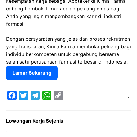
Kesempatan kerja sebagai Apoteker di Kimia Farma
cabang Lombok Timur adalah peluang emas bagi
Anda yang ingin mengembangkan karir di industri
farmasi.
Dengan persyaratan yang jelas dan proses rekrutmen
yang transparan, Kimia Farma membuka peluang bagi
individu berkompeten untuk bergabung bersama
salah satu perusahaan farmasi terbesar di Indonesia.
Lamar Sekarang
F
T
T
W
C
a
w
e
h
o
c
i
l
a
p
Lowongan Kerja Sejenis
e
t
e
t
y
b
t
g
s
L