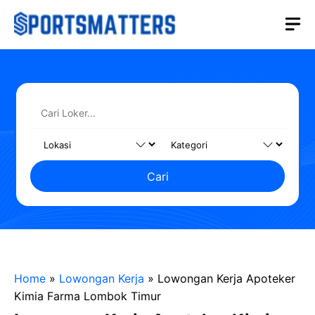
Langsung
M
ke
isi
Cari
Home
»
Lowongan Kerja
»
Lowongan Kerja Apoteker
Kimia Farma Lombok Timur