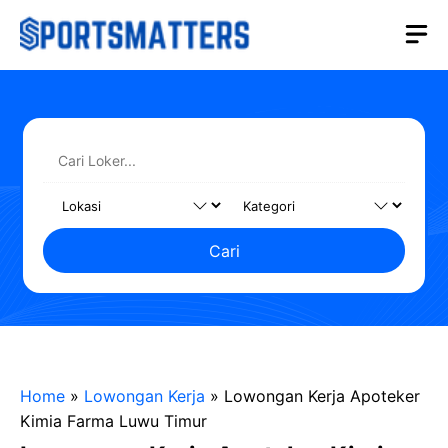
Langsung
M
ke
isi
Cari
Home
»
Lowongan Kerja
»
Lowongan Kerja Apoteker
Kimia Farma Luwu Timur