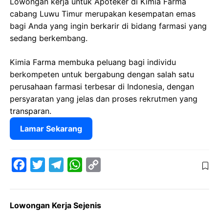
Lowongan kerja untuk Apoteker di Kimia Farma
cabang Luwu Timur merupakan kesempatan emas
bagi Anda yang ingin berkarir di bidang farmasi yang
sedang berkembang.
Kimia Farma membuka peluang bagi individu
berkompeten untuk bergabung dengan salah satu
perusahaan farmasi terbesar di Indonesia, dengan
persyaratan yang jelas dan proses rekrutmen yang
transparan.
Lamar Sekarang
F
T
T
W
C
a
w
e
h
o
c
i
l
a
p
Lowongan Kerja Sejenis
e
t
e
t
y