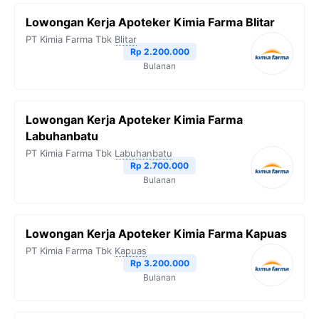
b
t
g
s
L
Lowongan Kerja Apoteker Kimia Farma Blitar
o
e
r
A
i
PT Kimia Farma Tbk
Blitar
o
r
a
p
n
Rp 2.200.000
Bulanan
k
m
p
k
Lowongan Kerja Apoteker Kimia Farma
Labuhanbatu
PT Kimia Farma Tbk
Labuhanbatu
Rp 2.700.000
Bulanan
Lowongan Kerja Apoteker Kimia Farma Kapuas
PT Kimia Farma Tbk
Kapuas
Rp 3.200.000
Bulanan