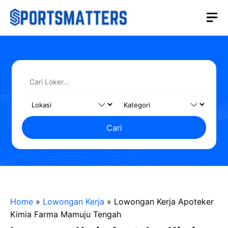
Langsung
M
ke
isi
Cari
Home
»
Lowongan Kerja
»
Lowongan Kerja Apoteker
Kimia Farma Mamuju Tengah