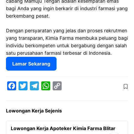
cabang Mamuju Tengah adalah kesempatan emas
bagi Anda yang ingin berkarir di industri farmasi yang
berkembang pesat.
Dengan persyaratan yang jelas dan proses rekrutmen
yang transparan, Kimia Farma membuka peluang bagi
individu berkompeten untuk bergabung dengan salah
satu perusahaan farmasi terbesar di Indonesia.
Lamar Sekarang
F
T
T
W
C
a
w
e
h
o
c
i
l
a
p
Lowongan Kerja Sejenis
e
t
e
t
y
b
t
g
s
L
Lowongan Kerja Apoteker Kimia Farma Blitar
o
e
r
A
i