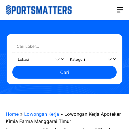
Langsung
M
ke
isi
Cari
Home
»
Lowongan Kerja
»
Lowongan Kerja Apoteker
Kimia Farma Manggarai Timur