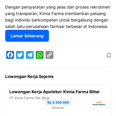
Dengan persyaratan yang jelas dan proses rekrutmen
yang transparan, Kimia Farma memberikan peluang
bagi individu berkompeten untuk bergabung dengan
salah satu perusahaan farmasi terbesar di Indonesia.
Lamar Sekarang
F
T
T
W
C
a
w
e
h
o
c
i
l
a
p
Lowongan Kerja Sejenis
e
t
e
t
y
b
t
g
s
L
Lowongan Kerja Apoteker Kimia Farma Blitar
o
e
r
A
i
PT Kimia Farma Tbk
Blitar
o
r
a
p
n
Rp 2.200.000
Bulanan
k
m
p
k