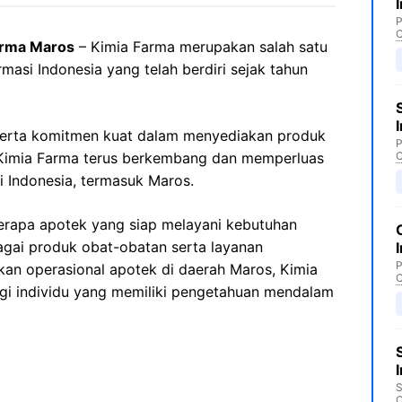
P
C
arma Maros
– Kimia Farma merupakan salah satu
masi Indonesia yang telah berdiri sejak tahun
erta komitmen kuat dalam menyediakan produk
P
, Kimia Farma terus berkembang dan memperluas
C
i Indonesia, termasuk Maros.
erapa apotek yang siap melayani kebutuhan
gai produk obat-obatan serta layanan
P
kan operasional apotek di daerah Maros, Kimia
C
i individu yang memiliki pengetahuan mendalam
S
C