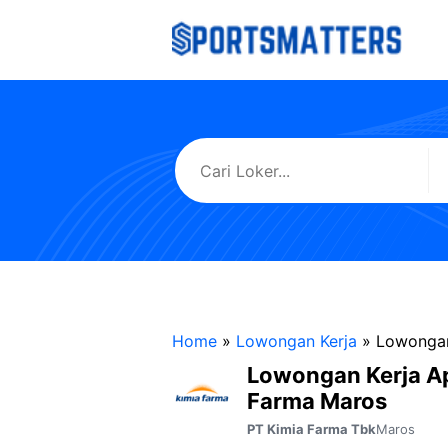
Langsung
ke
isi
Home
»
Lowongan Kerja
»
Lowongan
Lowongan Kerja A
Farma Maros
Maros
PT Kimia Farma Tbk