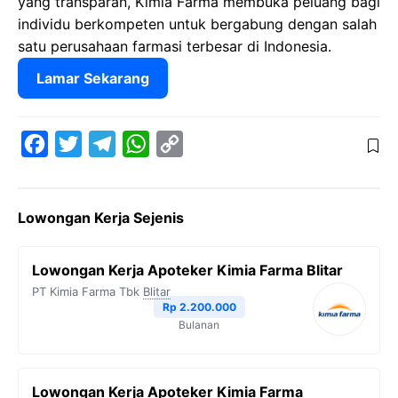
yang transparan, Kimia Farma membuka peluang bagi
individu berkompeten untuk bergabung dengan salah
satu perusahaan farmasi terbesar di Indonesia.
Lamar Sekarang
F
T
T
W
C
a
w
e
h
o
c
i
l
a
p
Lowongan Kerja Sejenis
e
t
e
t
y
b
t
g
s
L
Lowongan Kerja Apoteker Kimia Farma Blitar
o
e
r
A
i
PT Kimia Farma Tbk
Blitar
o
r
a
p
n
Rp 2.200.000
Bulanan
k
m
p
k
Lowongan Kerja Apoteker Kimia Farma