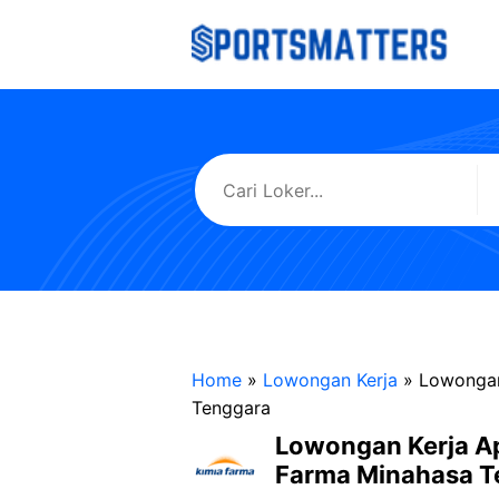
Langsung
ke
isi
Home
»
Lowongan Kerja
»
Lowongan
Tenggara
Lowongan Kerja A
Farma Minahasa T