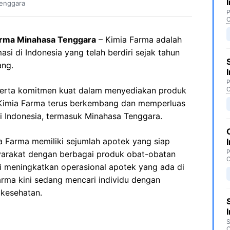
enggara
P
C
arma Minahasa Tenggara
– Kimia Farma adalah
asi di Indonesia yang telah berdiri sejak tahun
ang.
P
erta komitmen kuat dalam menyediakan produk
C
, Kimia Farma terus berkembang dan memperluas
i Indonesia, termasuk Minahasa Tenggara.
a Farma memiliki sejumlah apotek yang siap
P
arakat dengan berbagai produk obat-obatan
C
i meningkatkan operasional apotek yang ada di
rma kini sedang mencari individu dengan
 kesehatan.
S
C