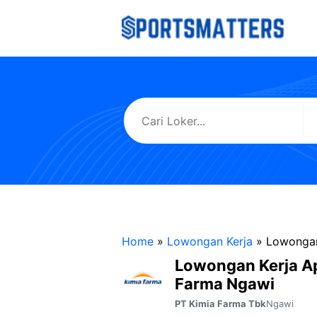
Langsung
ke
isi
Home
»
Lowongan Kerja
»
Lowongan
Lowongan Kerja A
Farma Ngawi
Ngawi
PT Kimia Farma Tbk