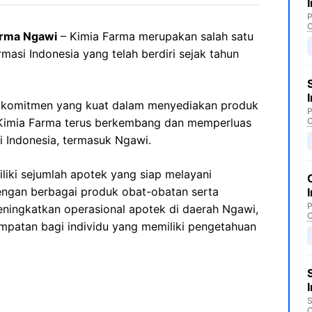
P
C
arma Ngawi
– Kimia Farma merupakan salah satu
masi Indonesia yang telah berdiri sejak tahun
a komitmen yang kuat dalam menyediakan produk
P
, Kimia Farma terus berkembang dan memperluas
C
i Indonesia, termasuk Ngawi.
liki sejumlah apotek yang siap melayani
ngan berbagai produk obat-obatan serta
P
eningkatkan operasional apotek di daerah Ngawi,
C
atan bagi individu yang memiliki pengetahuan
S
C