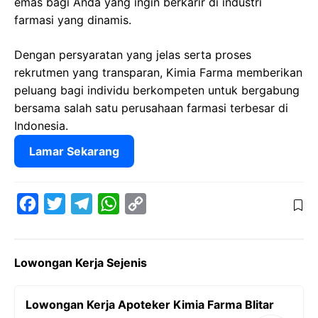
emas bagi Anda yang ingin berkarir di industri
farmasi yang dinamis.
Dengan persyaratan yang jelas serta proses
rekrutmen yang transparan, Kimia Farma memberikan
peluang bagi individu berkompeten untuk bergabung
bersama salah satu perusahaan farmasi terbesar di
Indonesia.
Lamar Sekarang
F
T
T
W
C
a
w
e
h
o
c
i
l
a
p
Lowongan Kerja Sejenis
e
t
e
t
y
b
t
g
s
L
Lowongan Kerja Apoteker Kimia Farma Blitar
o
e
r
A
i