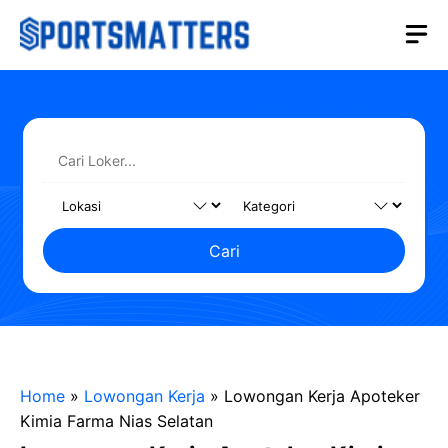
Langsung
M
ke
isi
Cari
Home
»
Lowongan Kerja
»
Lowongan Kerja Apoteker
Kimia Farma Nias Selatan