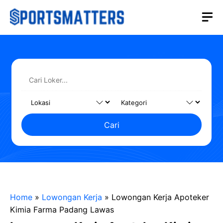
Langsung
M
ke
isi
Cari
Home
»
Lowongan Kerja
»
Lowongan Kerja Apoteker
Kimia Farma Padang Lawas