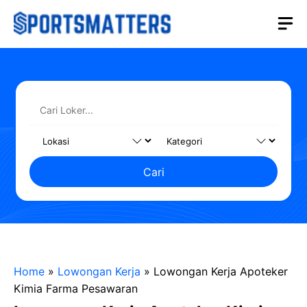
Langsung
M
ke
isi
Cari
Home
»
Lowongan Kerja
»
Lowongan Kerja Apoteker
Kimia Farma Pesawaran