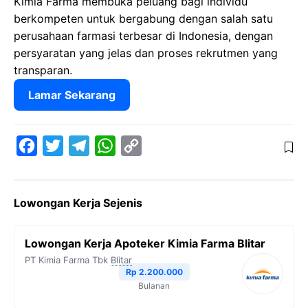
Kimia Farma membuka peluang bagi individu
berkompeten untuk bergabung dengan salah satu
perusahaan farmasi terbesar di Indonesia, dengan
persyaratan yang jelas dan proses rekrutmen yang
transparan.
Lamar Sekarang
F
T
T
W
C
a
w
e
h
o
c
i
l
a
p
Lowongan Kerja Sejenis
e
t
e
t
y
b
t
g
s
L
Lowongan Kerja Apoteker Kimia Farma Blitar
o
e
r
A
i
PT Kimia Farma Tbk
Blitar
o
r
a
p
n
Rp 2.200.000
Bulanan
k
m
p
k