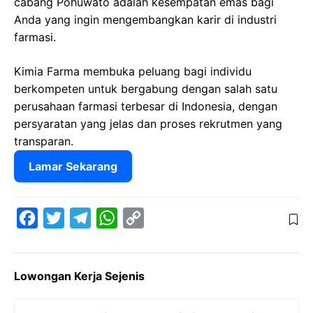
cabang Pohuwato adalah kesempatan emas bagi
Anda yang ingin mengembangkan karir di industri
farmasi.
Kimia Farma membuka peluang bagi individu
berkompeten untuk bergabung dengan salah satu
perusahaan farmasi terbesar di Indonesia, dengan
persyaratan yang jelas dan proses rekrutmen yang
transparan.
Lamar Sekarang
F
T
T
W
C
a
w
e
h
o
c
i
l
a
p
Lowongan Kerja Sejenis
e
t
e
t
y
b
t
g
s
L