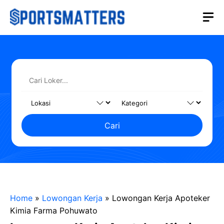
Langsung
M
ke
isi
Cari
Home
»
Lowongan Kerja
»
Lowongan Kerja Apoteker
Kimia Farma Pohuwato