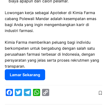
biaya apapun dari calon pelamar.
Lowongan kerja sebagai Apoteker di Kimia Farma
cabang Polewali Mandar adalah kesempatan emas
bagi Anda yang ingin mengembangkan karir di
industri farmasi.
Kimia Farma memberikan peluang bagi individu
berkompeten untuk bergabung dengan salah satu
perusahaan farmasi terbesar di Indonesia, dengan
persyaratan yang jelas serta proses rekrutmen yang
transparan.
Lamar Sekarang
F
T
T
W
C
a
w
e
h
o
c
i
l
a
p