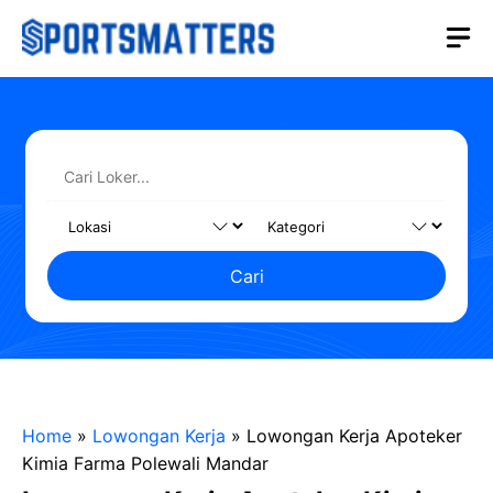
Langsung
M
ke
isi
Cari
Home
»
Lowongan Kerja
»
Lowongan Kerja Apoteker
Kimia Farma Polewali Mandar