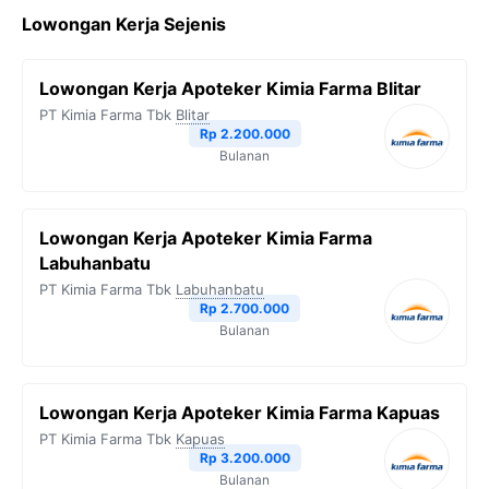
Lowongan Kerja Sejenis
e
t
e
t
y
b
t
g
s
L
Lowongan Kerja Apoteker Kimia Farma Blitar
o
e
r
A
i
PT Kimia Farma Tbk
Blitar
o
r
a
p
n
Rp 2.200.000
Bulanan
k
m
p
k
Lowongan Kerja Apoteker Kimia Farma
Labuhanbatu
PT Kimia Farma Tbk
Labuhanbatu
Rp 2.700.000
Bulanan
Lowongan Kerja Apoteker Kimia Farma Kapuas
PT Kimia Farma Tbk
Kapuas
Rp 3.200.000
Bulanan