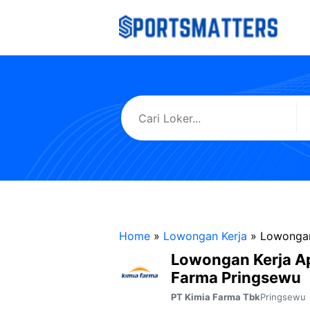
Langsung
ke
isi
Home
»
Lowongan Kerja
»
Lowongan
Lowongan Kerja A
Farma Pringsewu
Pringsewu
PT Kimia Farma Tbk