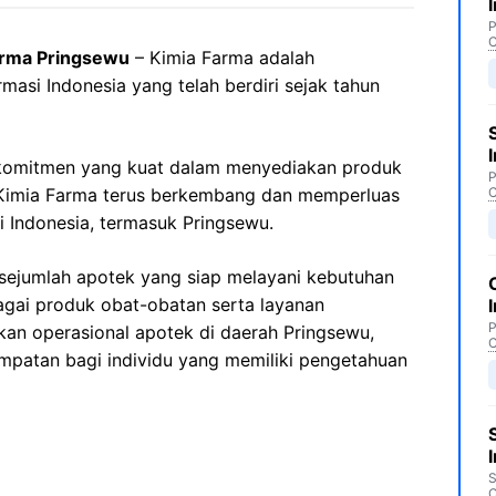
P
C
arma Pringsewu
– Kimia Farma adalah
masi Indonesia yang telah berdiri sejak tahun
komitmen yang kuat dalam menyediakan produk
P
, Kimia Farma terus berkembang dan memperluas
C
i Indonesia, termasuk Pringsewu.
 sejumlah apotek yang siap melayani kebutuhan
gai produk obat-obatan serta layanan
P
kan operasional apotek di daerah Pringsewu,
C
atan bagi individu yang memiliki pengetahuan
S
C