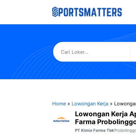
Langsung
ke
isi
Home
»
Lowongan Kerja
»
Lowongan
Lowongan Kerja A
Farma Probolingg
Probolingg
PT Kimia Farma Tbk