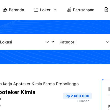
Beranda
Loker
Perusahaan
 Kerja Apoteker Kimia Farma Probolinggo
poteker Kimia
Rp 2.600.000
o
Bulanan
o