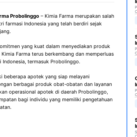
P
C
rma Probolinggo
– Kimia Farma merupakan salah
i farmasi Indonesia yang telah berdiri sejak
jang.
komitmen yang kuat dalam menyediakan produk
P
s, Kimia Farma terus berkembang dan memperluas
C
i Indonesia, termasuk Probolinggo.
ki beberapa apotek yang siap melayani
ngan berbagai produk obat-obatan dan layanan
P
kan operasional apotek di daerah Probolinggo,
C
atan bagi individu yang memiliki pengetahuan
atan.
S
C