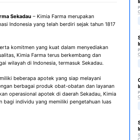
P
C
arma Sekadau
– Kimia Farma merupakan
asi Indonesia yang telah berdiri sejak tahun 1817
erta komitmen yang kuat dalam menyediakan
P
alitas, Kimia Farma terus berkembang dan
C
i wilayah di Indonesia, termasuk Sekadau.
iliki beberapa apotek yang siap melayani
ngan berbagai produk obat-obatan dan layanan
P
kan operasional apotek di daerah Sekadau, Kimia
C
agi individu yang memiliki pengetahuan luas
S
C