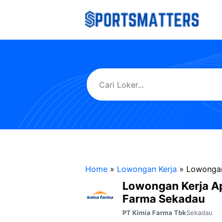
Langsung
ke
isi
Home
»
Lowongan Kerja
»
Lowongan
Lowongan Kerja A
Farma Sekadau
Sekadau
PT Kimia Farma Tbk