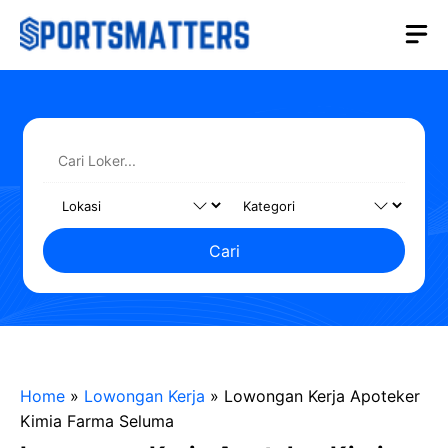
Langsung
M
ke
isi
Cari
Home
»
Lowongan Kerja
»
Lowongan Kerja Apoteker
Kimia Farma Seluma