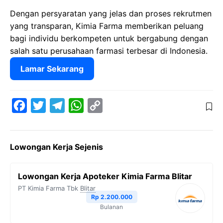
Dengan persyaratan yang jelas dan proses rekrutmen
yang transparan, Kimia Farma memberikan peluang
bagi individu berkompeten untuk bergabung dengan
salah satu perusahaan farmasi terbesar di Indonesia.
Lamar Sekarang
F
T
T
W
C
a
w
e
h
o
c
i
l
a
p
Lowongan Kerja Sejenis
e
t
e
t
y
b
t
g
s
L
Lowongan Kerja Apoteker Kimia Farma Blitar
o
e
r
A
i
PT Kimia Farma Tbk
Blitar
o
r
a
p
n
Rp 2.200.000
Bulanan
k
m
p
k