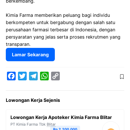
berkembang.
Kimia Farma memberikan peluang bagi individu
berkompeten untuk bergabung dengan salah satu
perusahaan farmasi terbesar di Indonesia, dengan
persyaratan yang jelas serta proses rekrutmen yang
transparan.
Lamar Sekarang
F
T
T
W
C
a
w
e
h
o
c
i
l
a
p
Lowongan Kerja Sejenis
e
t
e
t
y
b
t
g
s
L
Lowongan Kerja Apoteker Kimia Farma Blitar
o
e
r
A
i
PT Kimia Farma Tbk
Blitar
o
r
a
p
n
Rp 2.200.000