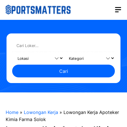
Langsung
M
ke
isi
Cari
Home
»
Lowongan Kerja
»
Lowongan Kerja Apoteker
Kimia Farma Solok