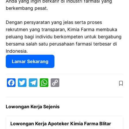
Anda yang ingin berkarir di industri farmasi yang
berkembang pesat.
Dengan persyaratan yang jelas serta proses
rekrutmen yang transparan, Kimia Farma membuka
peluang bagi individu berkompeten untuk bergabung
bersama salah satu perusahaan farmasi terbesar di
Indonesia.
Lamar Sekarang
F
T
T
W
C
a
w
e
h
o
c
i
l
a
p
Lowongan Kerja Sejenis
e
t
e
t
y
b
t
g
s
L
Lowongan Kerja Apoteker Kimia Farma Blitar
o
e
r
A
i