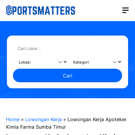
Langsung
M
ke
isi
Cari
Home
»
Lowongan Kerja
»
Lowongan Kerja Apoteker
Kimia Farma Sumba Timur