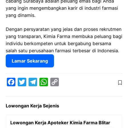
cabang Surabaya adalah peluang emas bagi Anda
yang ingin mengembangkan karir di industri farmasi
yang dinamis.
Dengan persyaratan yang jelas dan proses rekrutmen
yang transparan, Kimia Farma membuka peluang bagi
individu berkompeten untuk bergabung bersama
salah satu perusahaan farmasi terbesar di Indonesia.
Lamar Sekarang
F
T
T
W
C
a
w
e
h
o
c
i
l
a
p
Lowongan Kerja Sejenis
e
t
e
t
y
b
t
g
s
L
Lowongan Kerja Apoteker Kimia Farma Blitar
o
e
r
A
i