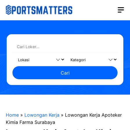
Langsung
M
ke
isi
Cari
Home
»
Lowongan Kerja
»
Lowongan Kerja Apoteker
Kimia Farma Surabaya