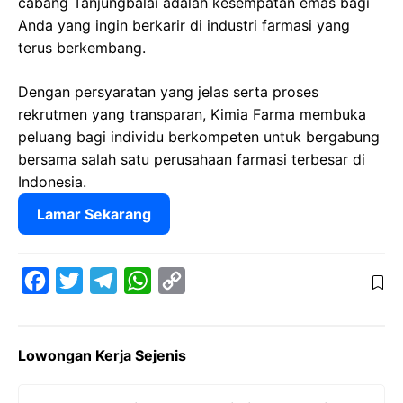
cabang Tanjungbalai adalah kesempatan emas bagi
Anda yang ingin berkarir di industri farmasi yang
terus berkembang.
Dengan persyaratan yang jelas serta proses
rekrutmen yang transparan, Kimia Farma membuka
peluang bagi individu berkompeten untuk bergabung
bersama salah satu perusahaan farmasi terbesar di
Indonesia.
Lamar Sekarang
F
T
T
W
C
a
w
e
h
o
c
i
l
a
p
Lowongan Kerja Sejenis
e
t
e
t
y
b
t
g
s
L