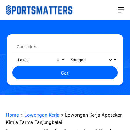
Langsung
M
ke
isi
Cari
Home
»
Lowongan Kerja
»
Lowongan Kerja Apoteker
Kimia Farma Tanjungbalai