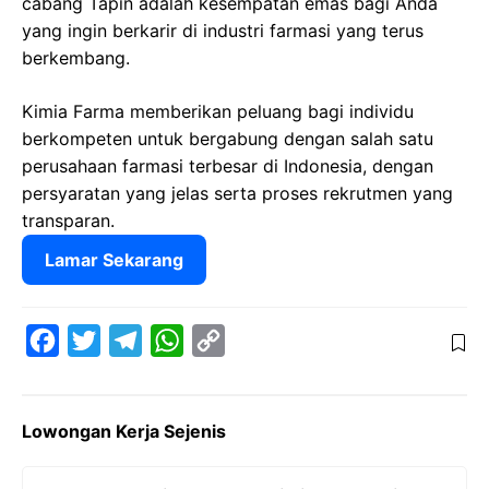
cabang Tapin adalah kesempatan emas bagi Anda
yang ingin berkarir di industri farmasi yang terus
berkembang.
Kimia Farma memberikan peluang bagi individu
berkompeten untuk bergabung dengan salah satu
perusahaan farmasi terbesar di Indonesia, dengan
persyaratan yang jelas serta proses rekrutmen yang
transparan.
Lamar Sekarang
F
T
T
W
C
a
w
e
h
o
c
i
l
a
p
Lowongan Kerja Sejenis
e
t
e
t
y
b
t
g
s
L