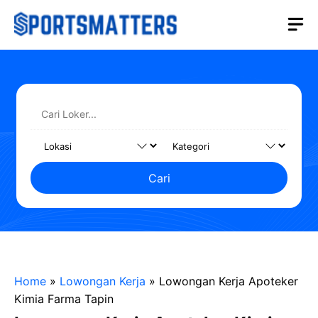
Langsung
M
ke
isi
Cari
Home
»
Lowongan Kerja
»
Lowongan Kerja Apoteker
Kimia Farma Tapin