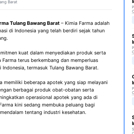
ang Barat
P
C
arma Tulang Bawang Barat
– Kimia Farma adalah
asi di Indonesia yang telah berdiri sejak tahun
ang.
P
mitmen kuat dalam menyediakan produk serta
C
mia Farma terus berkembang dan memperluas
i Indonesia, termasuk Tulang Bawang Barat.
a memiliki beberapa apotek yang siap melayani
P
ngan berbagai produk obat-obatan serta
C
ningkatkan operasional apotek yang ada di
 Farma kini sedang membuka peluang bagi
 mendalam tentang industri kesehatan.
S
C