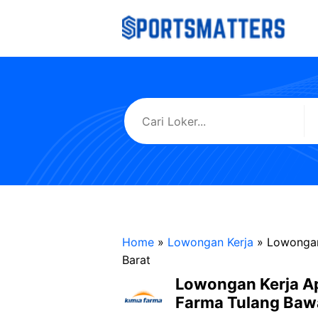
Langsung
ke
isi
Home
»
Lowongan Kerja
»
Lowongan
Barat
Lowongan Kerja A
Farma Tulang Baw