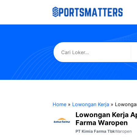
Langsung
ke
isi
Home
»
Lowongan Kerja
»
Lowongan
Lowongan Kerja A
Farma Waropen
Waropen
PT Kimia Farma Tbk