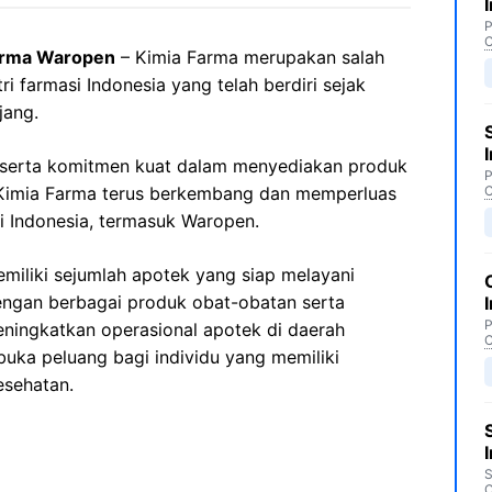
P
C
arma Waropen
– Kimia Farma merupakan salah
i farmasi Indonesia yang telah berdiri sejak
jang.
 serta komitmen kuat dalam menyediakan produk
P
, Kimia Farma terus berkembang dan memperluas
C
i Indonesia, termasuk Waropen.
miliki sejumlah apotek yang siap melayani
ngan berbagai produk obat-obatan serta
P
eningkatkan operasional apotek di daerah
C
ka peluang bagi individu yang memiliki
esehatan.
S
C