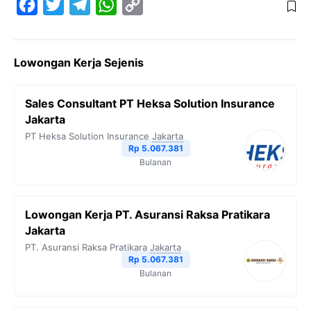
F
T
T
W
C
a
w
e
h
o
c
i
l
a
p
Lowongan Kerja Sejenis
e
t
e
t
y
b
t
g
s
L
Sales Consultant PT Heksa Solution Insurance
o
e
r
A
i
Jakarta
o
r
a
p
n
PT Heksa Solution Insurance
Jakarta
Rp 5.067.381
k
m
p
k
Bulanan
Lowongan Kerja PT. Asuransi Raksa Pratikara
Jakarta
PT. Asuransi Raksa Pratikara
Jakarta
Rp 5.067.381
Bulanan