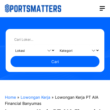
Langsung
M
ke
isi
Cari
Home
»
Lowongan Kerja
»
Lowongan Kerja PT AIA
Financial Banyumas