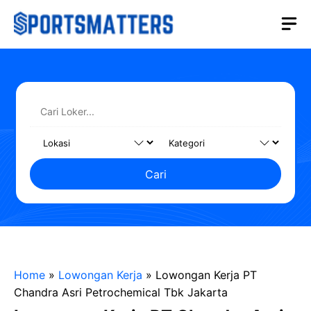
Langsung
M
ke
isi
Cari
Home
»
Lowongan Kerja
»
Lowongan Kerja PT
Chandra Asri Petrochemical Tbk Jakarta