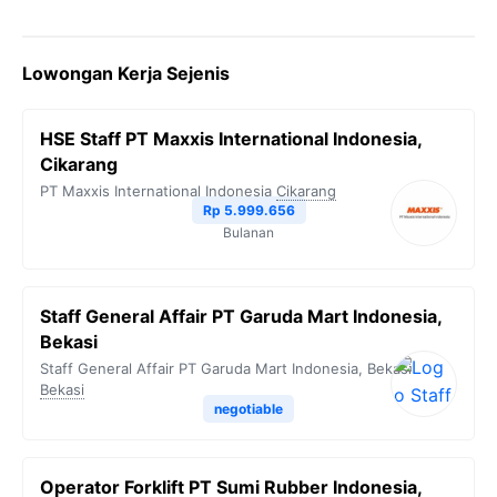
a
w
e
h
o
c
i
l
a
p
Lowongan Kerja Sejenis
e
t
e
t
y
b
t
g
s
L
HSE Staff PT Maxxis International Indonesia,
o
e
r
A
i
Cikarang
o
r
a
p
n
PT Maxxis International Indonesia
Cikarang
Rp 5.999.656
k
m
p
k
Bulanan
Staff General Affair PT Garuda Mart Indonesia,
Bekasi
Staff General Affair PT Garuda Mart Indonesia, Bekasi
Bekasi
negotiable
Operator Forklift PT Sumi Rubber Indonesia,