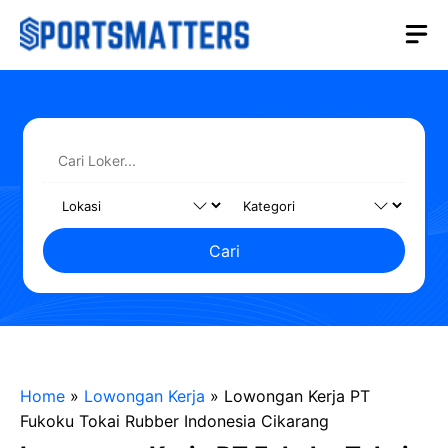
Langsung
M
ke
isi
Cari
Home
»
Lowongan Kerja
»
Lowongan Kerja PT
Fukoku Tokai Rubber Indonesia Cikarang