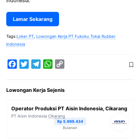
Indonesia.
Lamar Sekarang
Tags:
Loker PT
,
Lowongan Kerja PT Fukoku Tokai Rubber
Indonesia
F
T
T
W
C
a
w
e
h
o
c
i
l
a
p
Lowongan Kerja Sejenis
e
t
e
t
y
b
t
g
s
L
Operator Produksi PT Aisin Indonesia, Cikarang
o
e
r
A
i
PT Aisin Indonesia
Cikarang
o
r
a
p
n
Rp 5.999.434
Bulanan
k
m
p
k