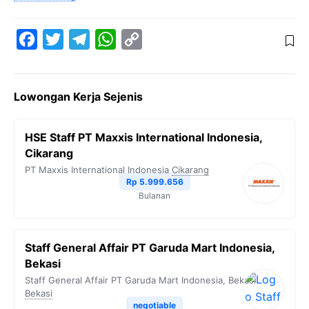
F
T
T
W
C
a
w
e
h
o
c
i
l
a
p
Lowongan Kerja Sejenis
e
t
e
t
y
b
t
g
s
L
HSE Staff PT Maxxis International Indonesia,
o
e
r
A
i
Cikarang
o
r
a
p
n
PT Maxxis International Indonesia
Cikarang
Rp 5.999.656
k
m
p
k
Bulanan
Staff General Affair PT Garuda Mart Indonesia,
Bekasi
Staff General Affair PT Garuda Mart Indonesia, Bekasi
Bekasi
negotiable