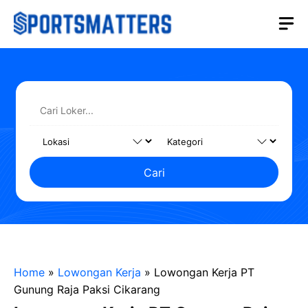
Langsung
M
ke
isi
Cari
Home
»
Lowongan Kerja
»
Lowongan Kerja PT
Gunung Raja Paksi Cikarang