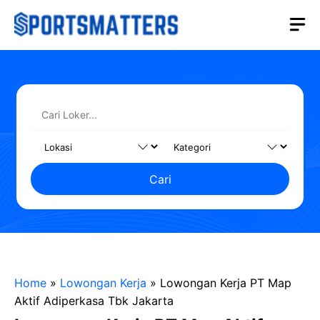
Langsung
M
ke
isi
Cari
Home
»
Lowongan Kerja
»
Lowongan Kerja PT Map
Aktif Adiperkasa Tbk Jakarta