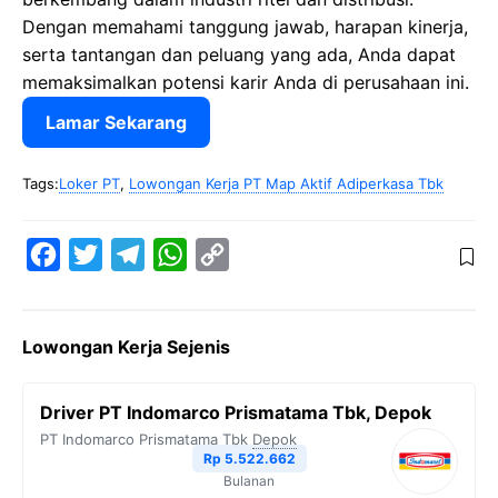
Dengan memahami tanggung jawab, harapan kinerja,
serta tantangan dan peluang yang ada, Anda dapat
memaksimalkan potensi karir Anda di perusahaan ini.
Lamar Sekarang
Tags:
Loker PT
,
Lowongan Kerja PT Map Aktif Adiperkasa Tbk
F
T
T
W
C
a
w
e
h
o
c
i
l
a
p
Lowongan Kerja Sejenis
e
t
e
t
y
b
t
g
s
L
Driver PT Indomarco Prismatama Tbk, Depok
o
e
r
A
i
PT Indomarco Prismatama Tbk
Depok
o
r
a
p
n
Rp 5.522.662
Bulanan
k
m
p
k