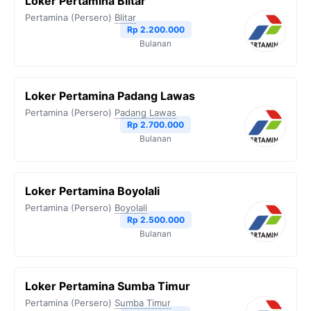
Loker Pertamina Blitar
o
e
r
A
i
Pertamina (Persero)
Blitar
o
r
a
p
n
Rp 2.200.000
Bulanan
k
m
p
k
Loker Pertamina Padang Lawas
Pertamina (Persero)
Padang Lawas
Rp 2.700.000
Bulanan
Loker Pertamina Boyolali
Pertamina (Persero)
Boyolali
Rp 2.500.000
Bulanan
Loker Pertamina Sumba Timur
Pertamina (Persero)
Sumba Timur