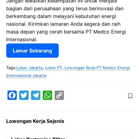
Jangan lewatkan kesempatan ini untuk menjadi
bagian dari perusahaan yang terus berinovasi dan
berkembang dalam melayani kebutuhan energi
nasional. Kirimkan lamaran Anda segera dan raih
masa depan yang cerah bersama PT Medco Energi
Internasional.
Lamar Sekarang
Tags:
Loker Jakarta
,
Loker PT
,
Lowongan Kerja PT Medco Energi
Internasional Jakarta
F
T
T
W
C
a
w
e
h
o
c
i
l
a
p
Lowongan Kerja Sejenis
e
t
e
t
y
b
t
g
s
L