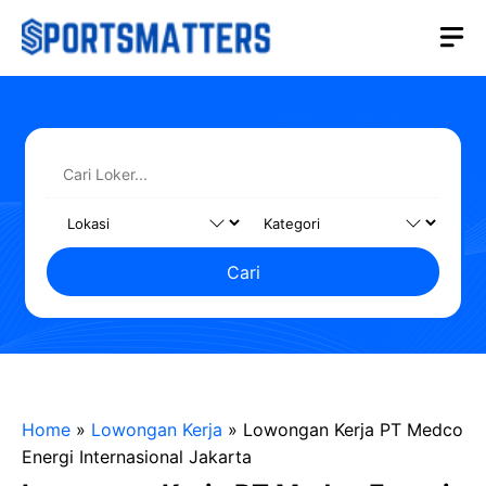
Langsung
M
ke
isi
Cari
Home
»
Lowongan Kerja
»
Lowongan Kerja PT Medco
Energi Internasional Jakarta