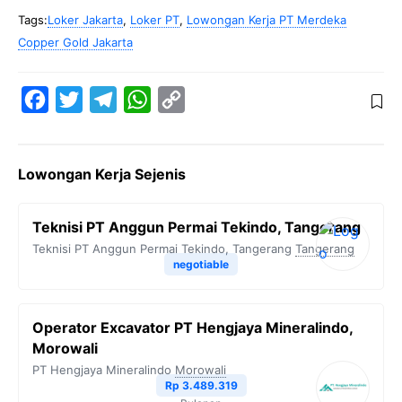
Tags:
Loker Jakarta
,
Loker PT
,
Lowongan Kerja PT Merdeka
Copper Gold Jakarta
F
T
T
W
C
a
w
e
h
o
c
i
l
a
p
Lowongan Kerja Sejenis
e
t
e
t
y
b
t
g
s
L
Teknisi PT Anggun Permai Tekindo, Tangerang
o
e
r
A
i
Teknisi PT Anggun Permai Tekindo, Tangerang
Tangerang
o
r
a
p
n
negotiable
k
m
p
k
Operator Excavator PT Hengjaya Mineralindo,
Morowali
PT Hengjaya Mineralindo
Morowali
Rp 3.489.319