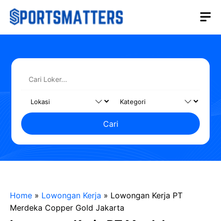
Langsung
M
ke
isi
Cari
Home
»
Lowongan Kerja
»
Lowongan Kerja PT
Merdeka Copper Gold Jakarta