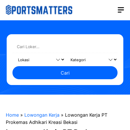
Langsung
M
ke
isi
Cari
Home
»
Lowongan Kerja
»
Lowongan Kerja PT
Prokemas Adhikari Kreasi Bekasi