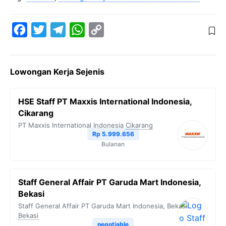
F
T
T
W
C
a
w
e
h
o
c
i
l
a
p
Lowongan Kerja Sejenis
e
t
e
t
y
b
t
g
s
L
HSE Staff PT Maxxis International Indonesia,
o
e
r
A
i
Cikarang
o
r
a
p
n
PT Maxxis International Indonesia
Cikarang
Rp 5.999.656
k
m
p
k
Bulanan
Staff General Affair PT Garuda Mart Indonesia,
Bekasi
Staff General Affair PT Garuda Mart Indonesia, Bekasi
Bekasi
negotiable