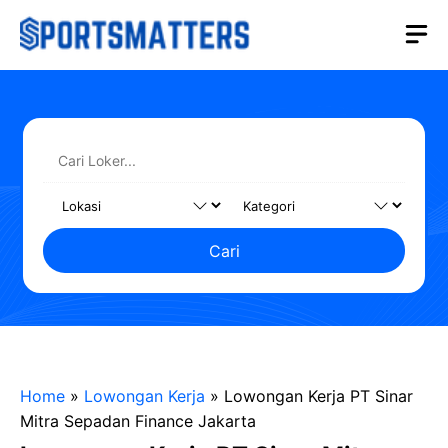
Langsung
M
ke
isi
Cari
Home
»
Lowongan Kerja
»
Lowongan Kerja PT Sinar
Mitra Sepadan Finance Jakarta