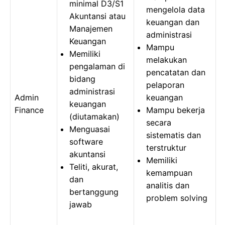
minimal D3/S1
mengelola data
Akuntansi atau
keuangan dan
Manajemen
administrasi
Keuangan
Mampu
Memiliki
melakukan
pengalaman di
pencatatan dan
bidang
pelaporan
administrasi
Admin
keuangan
keuangan
Finance
Mampu bekerja
(diutamakan)
secara
Menguasai
sistematis dan
software
terstruktur
akuntansi
Memiliki
Teliti, akurat,
kemampuan
dan
analitis dan
bertanggung
problem solving
jawab