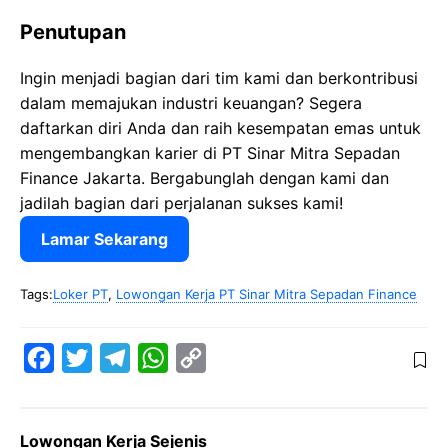
Penutupan
Ingin menjadi bagian dari tim kami dan berkontribusi
dalam memajukan industri keuangan? Segera
daftarkan diri Anda dan raih kesempatan emas untuk
mengembangkan karier di PT Sinar Mitra Sepadan
Finance Jakarta. Bergabunglah dengan kami dan
jadilah bagian dari perjalanan sukses kami!
Lamar Sekarang
Tags:
Loker PT
,
Lowongan Kerja PT Sinar Mitra Sepadan Finance
F
T
T
W
C
a
w
e
h
o
c
i
l
a
p
Lowongan Kerja Sejenis