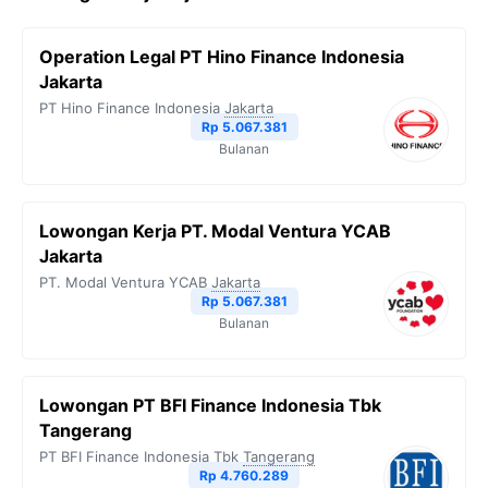
e
t
e
t
y
b
t
g
s
L
Operation Legal PT Hino Finance Indonesia
o
e
r
A
i
Jakarta
o
r
a
p
n
PT Hino Finance Indonesia
Jakarta
Rp 5.067.381
k
m
p
k
Bulanan
Lowongan Kerja PT. Modal Ventura YCAB
Jakarta
PT. Modal Ventura YCAB
Jakarta
Rp 5.067.381
Bulanan
Lowongan PT BFI Finance Indonesia Tbk
Tangerang
PT BFI Finance Indonesia Tbk
Tangerang
Rp 4.760.289