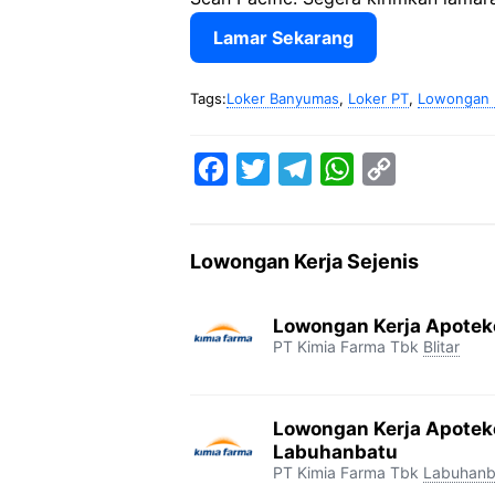
Lamar Sekarang
Tags:
Loker Banyumas
,
Loker PT
,
Lowongan K
F
T
T
W
C
a
w
e
h
o
c
i
l
a
p
Lowongan Kerja Sejenis
e
t
e
t
y
b
t
g
s
L
Lowongan Kerja Apoteke
o
e
r
A
i
PT Kimia Farma Tbk
Blitar
o
r
a
p
n
k
m
p
k
Lowongan Kerja Apotek
Labuhanbatu
PT Kimia Farma Tbk
Labuhanb