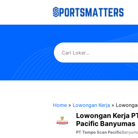
Langsung
ke
isi
Home
»
Lowongan Kerja
»
Lowongan
Lowongan Kerja P
Pacific Banyumas
Banyum
PT Tempo Scan Pacific