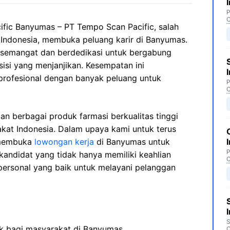
P
C
fic Banyumas – PT Tempo Scan Pacific, salah
i Indonesia, membuka peluang karir di Banyumas.
semangat dan berdedikasi untuk bergabung
isi yang menjanjikan. Kesempatan ini
profesional dengan banyak peluang untuk
P
C
an berbagai produk farmasi berkualitas tinggi
akat Indonesia. Dalam upaya kami untuk terus
 membuka
lowongan kerja
di Banyumas untuk
P
kandidat yang tidak hanya memiliki keahlian
C
rpersonal yang baik untuk melayani pelanggan
S
ik bagi masyarakat di Banyumas.
C