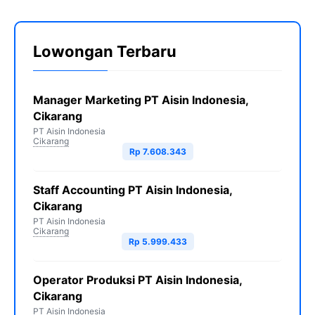
o
e
r
A
i
o
r
a
p
n
Lowongan Terbaru
k
m
p
k
Manager Marketing PT Aisin Indonesia,
Cikarang
PT Aisin Indonesia
Cikarang
Rp 7.608.343
Staff Accounting PT Aisin Indonesia,
Cikarang
PT Aisin Indonesia
Cikarang
Rp 5.999.433
Operator Produksi PT Aisin Indonesia,
Cikarang
PT Aisin Indonesia