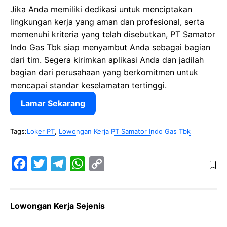
Jika Anda memiliki dedikasi untuk menciptakan
lingkungan kerja yang aman dan profesional, serta
memenuhi kriteria yang telah disebutkan, PT Samator
Indo Gas Tbk siap menyambut Anda sebagai bagian
dari tim. Segera kirimkan aplikasi Anda dan jadilah
bagian dari perusahaan yang berkomitmen untuk
mencapai standar keselamatan tertinggi.
Lamar Sekarang
Tags:
Loker PT
,
Lowongan Kerja PT Samator Indo Gas Tbk
F
T
T
W
C
a
w
e
h
o
c
i
l
a
p
Lowongan Kerja Sejenis
e
t
e
t
y
b
t
g
s
L