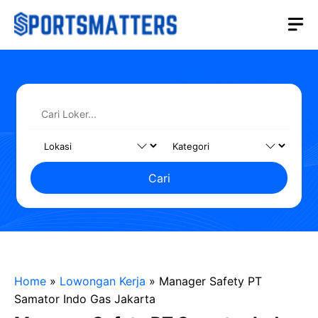
Langsung
M
ke
isi
Cari
Home
»
Lowongan Kerja
»
Manager Safety PT
Samator Indo Gas Jakarta