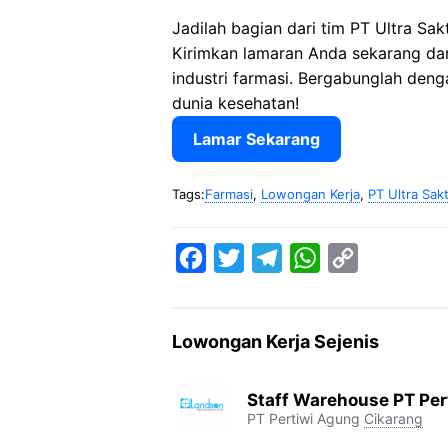
Jadilah bagian dari tim PT Ultra Sak
Kirimkan lamaran Anda sekarang dan
industri farmasi. Bergabunglah den
dunia kesehatan!
Lamar Sekarang
Tags:
Farmasi
,
Lowongan Kerja
,
PT Ultra Sakt
F
T
T
W
C
a
w
e
h
o
c
i
l
a
p
Lowongan Kerja Sejenis
e
t
e
t
y
b
t
g
s
L
Staff Warehouse PT Per
o
e
r
A
i
PT Pertiwi Agung
Cikarang
o
r
a
p
n