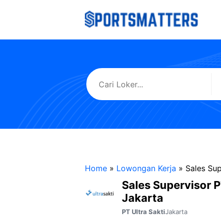
Langsung
ke
isi
Home
»
Lowongan Kerja
»
Sales Sup
Sales Supervisor P
Jakarta
Jakarta
PT Ultra Sakti