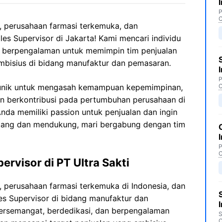
P
C
, perusahaan farmasi terkemuka, dan
es Supervisor di Jakarta! Kami mencari individu
n berpengalaman untuk memimpin tim penjualan
mbisius di bidang manufaktur dan pemasaran.
P
 unik untuk mengasah kemampuan kepemimpinan,
C
an berkontribusi pada pertumbuhan perusahaan di
Anda memiliki passion untuk penjualan dan ingin
ntang dan mendukung, mari bergabung dengan tim
P
C
rvisor di PT Ultra Sakti
, perusahaan farmasi terkemuka di Indonesia, dan
s Supervisor di bidang manufaktur dan
bersemangat, berdedikasi, dan berpengalaman
S
C