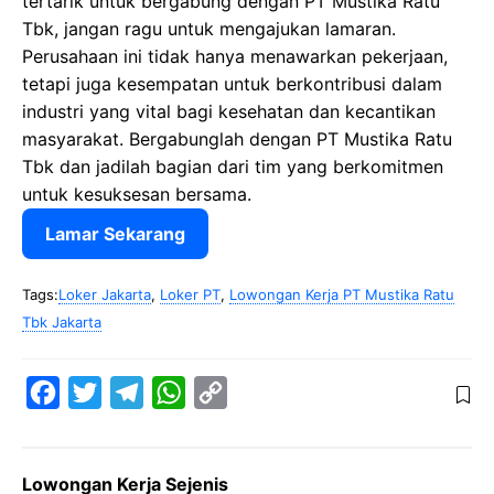
tertarik untuk bergabung dengan PT Mustika Ratu
Tbk, jangan ragu untuk mengajukan lamaran.
Perusahaan ini tidak hanya menawarkan pekerjaan,
tetapi juga kesempatan untuk berkontribusi dalam
industri yang vital bagi kesehatan dan kecantikan
masyarakat. Bergabunglah dengan PT Mustika Ratu
Tbk dan jadilah bagian dari tim yang berkomitmen
untuk kesuksesan bersama.
Lamar Sekarang
Tags:
Loker Jakarta
,
Loker PT
,
Lowongan Kerja PT Mustika Ratu
Tbk Jakarta
F
T
T
W
C
a
w
e
h
o
c
i
l
a
p
Lowongan Kerja Sejenis
e
t
e
t
y