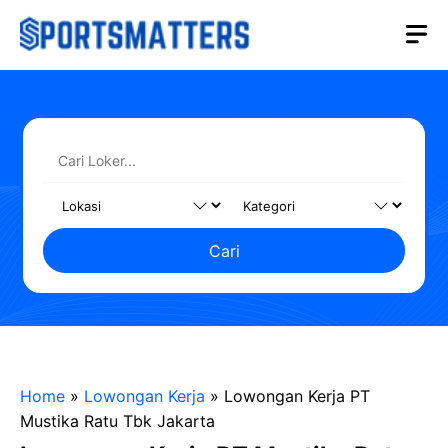
Langsung
M
ke
isi
Cari
Home
»
Lowongan Kerja
»
Lowongan Kerja PT
Mustika Ratu Tbk Jakarta