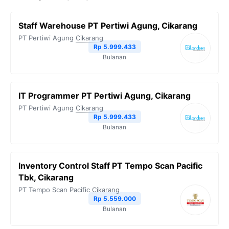
b
t
g
s
L
Staff Warehouse PT Pertiwi Agung, Cikarang
o
e
r
A
i
PT Pertiwi Agung
Cikarang
o
r
a
p
n
Rp 5.999.433
Bulanan
k
m
p
k
IT Programmer PT Pertiwi Agung, Cikarang
PT Pertiwi Agung
Cikarang
Rp 5.999.433
Bulanan
Inventory Control Staff PT Tempo Scan Pacific
Tbk, Cikarang
PT Tempo Scan Pacific
Cikarang
Rp 5.559.000
Bulanan