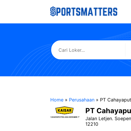
Langsung
ke
isi
Home
»
Perusahaan
»
PT Cahayaput
PT Cahayapu
Jalan Letjen. Soepe
12210