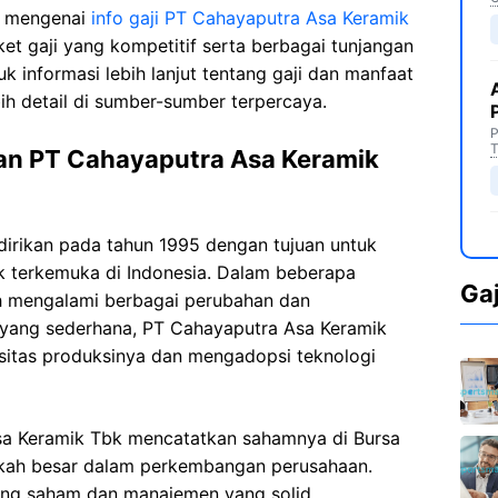
i mengenai
info gaji PT Cahayaputra Asa Keramik
et gaji yang kompetitif serta berbagai tunjangan
 informasi lebih lanjut tentang gaji dan manfaat
ih detail di sumber-sumber terpercaya.
P
T
an PT Cahayaputra Asa Keramik
irikan pada tahun 1995 dengan tujuan untuk
k terkemuka di Indonesia. Dalam beberapa
Ga
lah mengalami berbagai perubahan dan
 yang sederhana, PT Cahayaputra Asa Keramik
sitas produksinya dan mengadopsi teknologi
sa Keramik Tbk mencatatkan sahamnya di Bursa
gkah besar dalam perkembangan perusahaan.
ng saham dan manajemen yang solid,