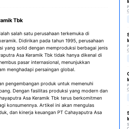
P
C
ramik Tbk
alah salah satu perusahaan terkemuka di
 keramik. Didirikan pada tahun 1995, perusahaan
P
asi yang solid dengan memproduksi berbagai jenis
C
yaputra Asa Keramik Tbk tidak hanya dikenal di
enembus pasar internasional, menunjukkan
m menghadapi persaingan global.
 dan pengembangan produk untuk memenuhi
P
C
bang. Dengan fasilitas produksi yang modern dan
ahayaputra Asa Keramik Tbk terus berkomitmen
gi konsumennya. Artikel ini akan mengulas
oduk, dan kinerja keuangan PT Cahayaputra Asa
S
C