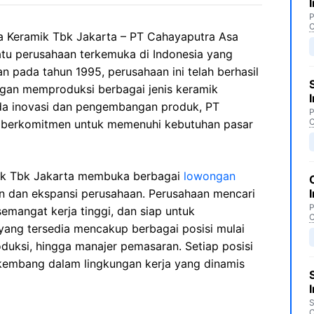
P
C
 Keramik Tbk Jakarta – PT Cahayaputra Asa
atu perusahaan terkemuka di Indonesia yang
kan pada tahun 1995, perusahaan ini telah berhasil
gan memproduksi berbagai jenis keramik
ada inovasi dan pengembangan produk, PT
P
C
s berkomitmen untuk memenuhi kebutuhan pasar
mik Tbk Jakarta membuka berbagai
lowongan
dan ekspansi perusahaan. Perusahaan mencari
P
semangat kerja tinggi, dan siap untuk
C
yang tersedia mencakup berbagai posisi mulai
roduksi, hingga manajer pemasaran. Setiap posisi
embang dalam lingkungan kerja yang dinamis
S
C