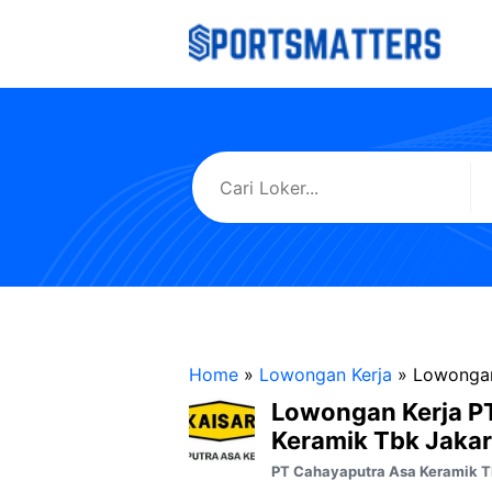
Langsung
ke
isi
Home
»
Lowongan Kerja
»
Lowongan
Lowongan Kerja P
Keramik Tbk Jakar
PT Cahayaputra Asa Keramik 