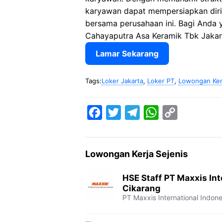
karyawan dapat mempersiapkan dir
bersama perusahaan ini. Bagi Anda ya
Cahayaputra Asa Keramik Tbk Jakart
Lamar Sekarang
Tags:
Loker Jakarta
,
Loker PT
,
Lowongan Kerj
F
T
T
W
C
a
w
e
h
o
c
i
l
a
p
Lowongan Kerja Sejenis
e
t
e
t
y
b
t
g
s
L
HSE Staff PT Maxxis Int
o
e
r
A
i
Cikarang
PT Maxxis International Indone
o
r
a
p
n
k
m
p
k