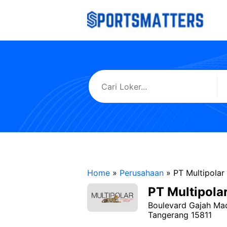
Langsung
ke
isi
Home
»
Perusahaan
»
PT Multipolar
PT Multipola
Boulevard Gajah Mad
Tangerang 15811