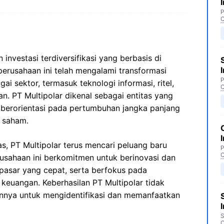
P
C
investasi terdiversifikasi yang berbasis di
 perusahaan ini telah mengalami transformasi
P
gai sektor, termasuk teknologi informasi, ritel,
C
n. PT Multipolar dikenal sebagai entitas yang
g berorientasi pada pertumbuhan jangka panjang
g saham.
as, PT Multipolar terus mencari peluang baru
P
C
erusahaan ini berkomitmen untuk berinovasi dan
asar yang cepat, serta berfokus pada
 keuangan. Keberhasilan PT Multipolar tidak
nnya untuk mengidentifikasi dan memanfaatkan
S
C